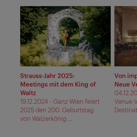
Strauss-Jahr 2025:
Von imp
Meetings mit dem King of
Neue V
Waltz
04.12.20
19.12.2024 - Ganz Wien feiert
Venue-V
2025 den 200. Geburtstag
Destinat
von Walzerkönig ...