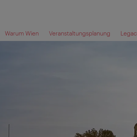
Zur
Zum
Wonach
Warum Wien
Veranstaltungsplanung
Legac
Navigation
Inhalt
suchen
Sie?