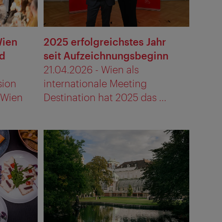
Wien
2025 erfolgreichstes Jahr
nd
seit Aufzeichnungsbeginn
21.04.2026 - Wien als
sion
internationale Meeting
 Wien
Destination hat 2025 das ...