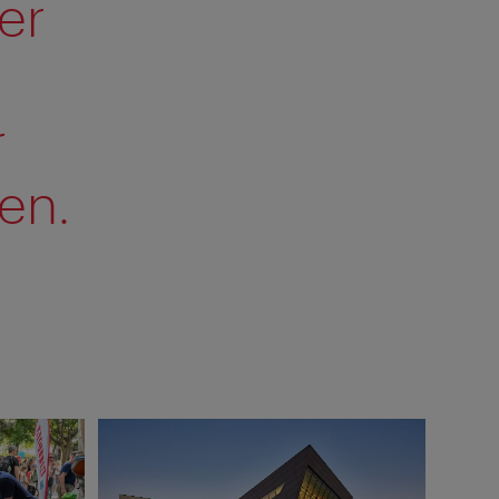
er
r
en.