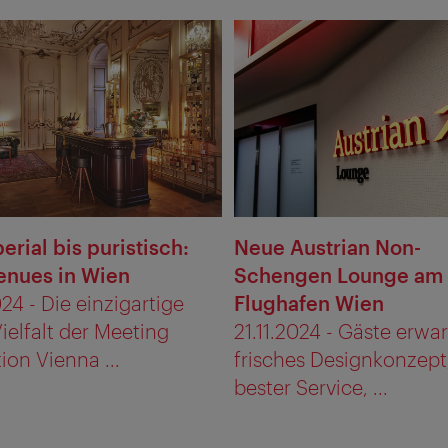
erial bis puristisch:
Neue Austrian Non-
enues in Wien
Schengen Lounge am
24 - Die einzigartige
Flughafen Wien
ielfalt der Meeting
21.11.2024 - Gäste erwar
ion Vienna ...
frisches Designkonzept
bester Service, ...