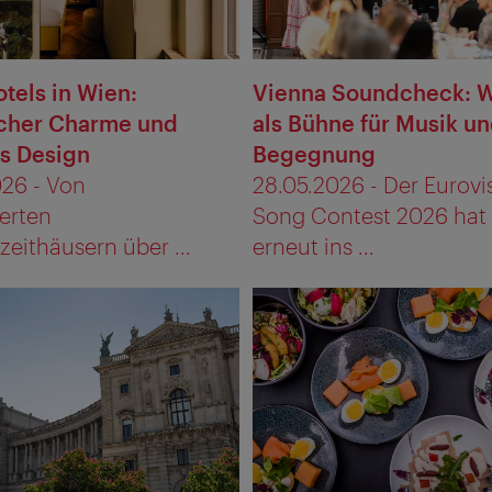
tels in Wien:
Vienna Soundcheck: 
scher Charme und
als Bühne für Musik u
es Design
Begegnung
026 - Von
28.05.2026 - Der Eurovi
ierten
Song Contest 2026 hat
eithäusern über ...
erneut ins ...