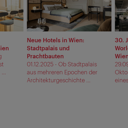
Neue Hotels in Wien:
30. 
Wien
Stadtpalais und
Worl
g
Prachtbauten
Wie
st
01.12.2025 - Ob Stadtpalais
29.09
...
aus mehreren Epochen der
Okto
Architekturgeschichte ...
eines