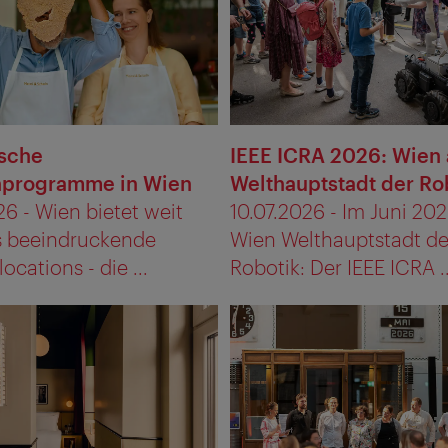
ische
IEEE ICRA 2026: Wien 
programme in Wien
Welthauptstadt der Ro
26 - Wien bietet weit
10.07.2026 - Im Juni 20
s beeindruckende
Wien Welthauptstadt de
ocations - die ...
Robotik: Der IEEE ICRA ..