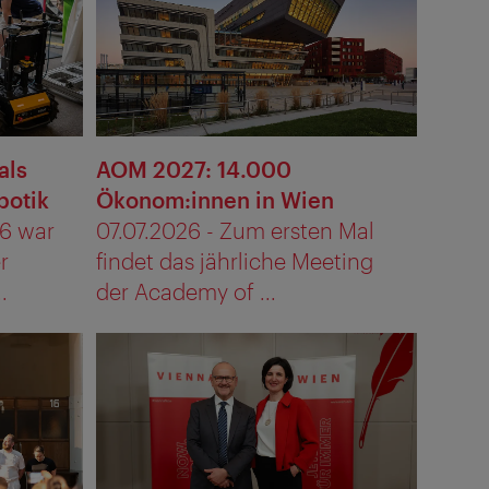
als
AOM 2027: 14.000
botik
Ökonom:innen in Wien
26 war
07.07.2026 - Zum ersten Mal
r
findet das jährliche Meeting
.
der Academy of ...