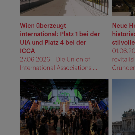
Wien überzeugt
Neue Ho
international: Platz 1 bei der
histori
UIA und Platz 4 bei der
stilvoll
ICCA
01.06.2
27.06.2026 – Die Union of
revitalis
International Associations ...
Gründerz