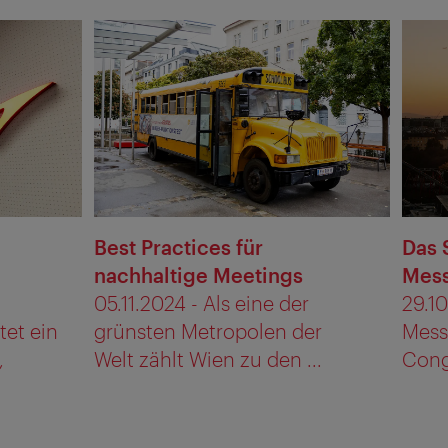
Best Practices für
Das 
nachhaltige Meetings
Mes
05.11.2024 - Als eine der
29.1
tet ein
grünsten Metropolen der
Mess
,
Welt zählt Wien zu den ...
Congr