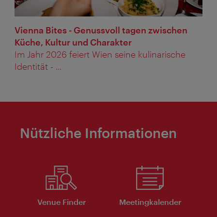
Vienna Bites - Genussvoll tagen zwischen
Küche, Kultur und Charakter
Im Jahr 2026 feiert Wien seine kulinarische
Identität - ...
Nützliche Informationen
Venue Finder
Meeting­kalender