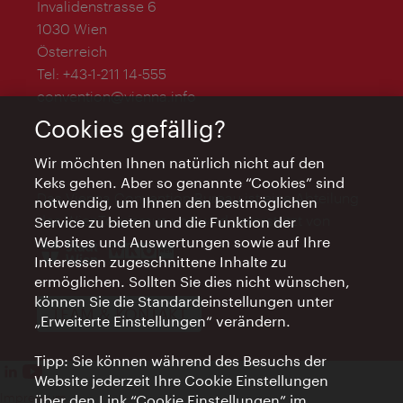
Invalidenstrasse 6
1030 Wien
Österreich
Tel:
+43-1-211 14-555
convention@vienna.info
Cookies gefällig?
Wir möchten Ihnen natürlich nicht auf den
Keks gehen. Aber so genannte “Cookies” sind
Das Vienna Convention Bureau ist eine Abteilung
notwendig, um Ihnen den bestmöglichen
des WienTourismus und wird unterstützt von
Service zu bieten und die Funktion der
Websites und Auswertungen sowie auf Ihre
Interessen zugeschnittene Inhalte zu
ermöglichen. Sollten Sie dies nicht wünschen,
können Sie die Standardeinstellungen unter
TEAM & KONTAKT
„Erweiterte Einstellungen“ verändern.
Tipp: Sie können während des Besuchs der
Website jederzeit Ihre Cookie Einstellungen
Impressum
über den Link “Cookie Einstellungen” im