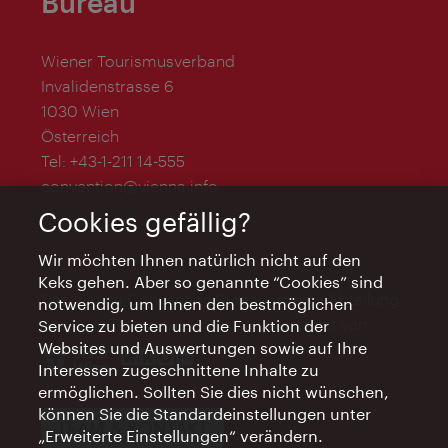
Bureau
Wiener Tourismusverband
Invalidenstrasse 6
1030 Wien
Österreich
Tel:
+43-1-211 14-555
convention@vienna.info
Cookies gefällig?
Wir möchten Ihnen natürlich nicht auf den
Keks gehen. Aber so genannte “Cookies” sind
Das Vienna Convention Bureau ist eine Abteilung
notwendig, um Ihnen den bestmöglichen
des WienTourismus und wird unterstützt von
Service zu bieten und die Funktion der
Websites und Auswertungen sowie auf Ihre
Interessen zugeschnittene Inhalte zu
ermöglichen. Sollten Sie dies nicht wünschen,
können Sie die Standardeinstellungen unter
TEAM & KONTAKT
„Erweiterte Einstellungen“ verändern.