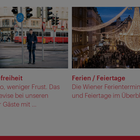
freiheit
Ferien / Feiertage
o, weniger Frust. Das
Die Wiener Ferientermi
Devise bei unseren
und Feiertage im Überbl
 Gäste mit ...