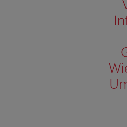
In
Wi
Um