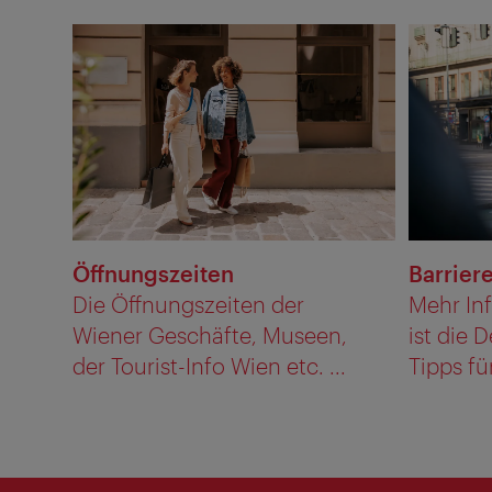
Öffnungszeiten
Barriere
Die Öffnungszeiten der
Mehr Inf
Wiener Geschäfte, Museen,
ist die 
der Tourist-Info Wien etc. ...
Tipps für