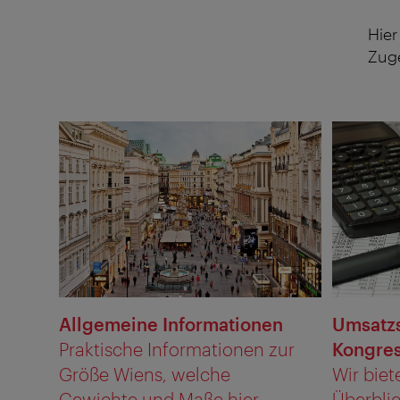
Hier
Zuge
Allgemeine Informationen
Umsatzs
Praktische Informationen zur
Kongre
Größe Wiens, welche
Wir biet
Gewichte und Maße hier ...
Überbli