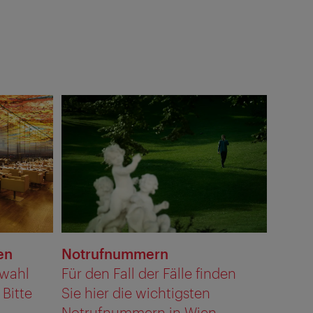
en
Notrufnummern
swahl
Für den Fall der Fälle finden
Bitte
Sie hier die wichtigsten
Notrufnummern in Wien.