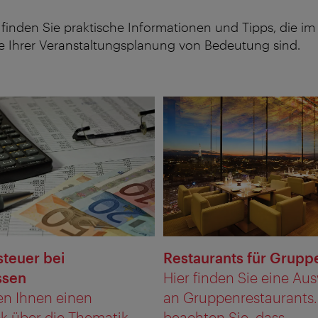
 finden Sie praktische Informationen und Tipps, die im
 Ihrer Veranstaltungsplanung von Bedeutung sind.
teuer bei
Restaurants für Grupp
ssen
Hier finden Sie eine Au
en Ihnen einen
an Gruppenrestaurants. 
ck über die Thematik
beachten Sie, dass ...