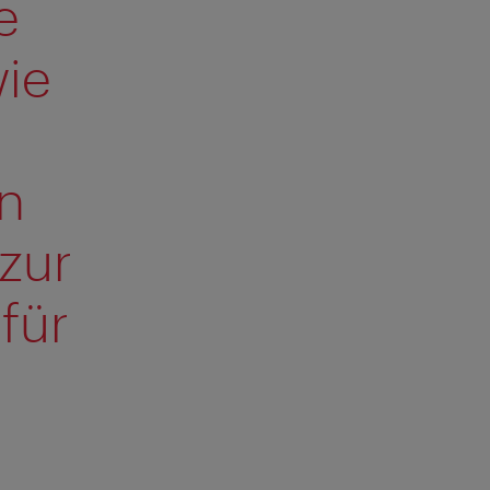
e
wie
n
zur
für