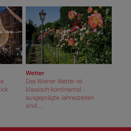
Wetter
ne
Das Wiener Wetter ist
ick.
klassisch kontinental -
ausgeprägte Jahreszeiten
sind ...