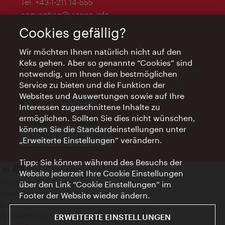
Tel:
+43-1-211 14-555
convention@vienna.info
Cookies gefällig?
Wir möchten Ihnen natürlich nicht auf den
Keks gehen. Aber so genannte “Cookies” sind
Das Vienna Convention Bureau ist eine Abteilung
notwendig, um Ihnen den bestmöglichen
des WienTourismus und wird unterstützt von
Service zu bieten und die Funktion der
Websites und Auswertungen sowie auf Ihre
Interessen zugeschnittene Inhalte zu
ermöglichen. Sollten Sie dies nicht wünschen,
können Sie die Standardeinstellungen unter
TEAM & KONTAKT
„Erweiterte Einstellungen“ verändern.
Tipp: Sie können während des Besuchs der
Website jederzeit Ihre Cookie Einstellungen
Impressum
über den Link “Cookie Einstellungen” im
Datenschutzerklärung
Footer der Website wieder ändern.
Nutzungsbedingungen
Barrierefreiheit
ERWEITERTE EINSTELLUNGEN