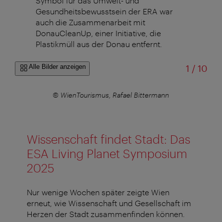
Symbol für das Umwelt- und
Gesundheitsbewusstsein der ERA war
auch die Zusammenarbeit mit
DonauCleanUp, einer Initiative, die
Plastikmüll aus der Donau entfernt.
von
Alle Bilder anzeigen
1
/
10
n
© WienTourismus, Rafael Bittermann
Wissenschaft findet Stadt: Das
ESA Living Planet Symposium
2025
Nur wenige Wochen später zeigte Wien
erneut, wie Wissenschaft und Gesellschaft im
Herzen der Stadt zusammenfinden können.