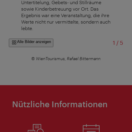
Untertitelung, Gebets- und Stillräume
sowie Kinderbetreuung vor Ort. Das
Ergebnis war eine Veranstaltung, die ihre
Werte nicht nur vermittelte, sondern auch
lebte.
von
Alle Bilder anzeigen
1
/
5
n
© WienTourismus, Rafael Bittermann
Nützliche Informationen