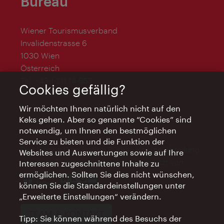
Bureau
Wiener Tourismusverband
Invalidenstrasse 6
1030 Wien
Österreich
Tel:
+43-1-211 14-555
Cookies gefällig?
convention@vienna.info
Wir möchten Ihnen natürlich nicht auf den
Keks gehen. Aber so genannte “Cookies” sind
notwendig, um Ihnen den bestmöglichen
Service zu bieten und die Funktion der
Das Vienna Convention Bureau ist eine Abteilung
Websites und Auswertungen sowie auf Ihre
des WienTourismus und wird unterstützt von
Interessen zugeschnittene Inhalte zu
ermöglichen. Sollten Sie dies nicht wünschen,
können Sie die Standardeinstellungen unter
„Erweiterte Einstellungen“ verändern.
TEAM & KONTAKT
Tipp: Sie können während des Besuchs der