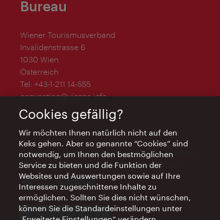
Bureau
Wiener Tourismusverband
Invalidenstrasse 6
1030 Wien
Österreich
Tel:
+43-1-211 14-555
convention@vienna.info
Cookies gefällig?
Wir möchten Ihnen natürlich nicht auf den
Keks gehen. Aber so genannte “Cookies” sind
Das Vienna Convention Bureau ist eine Abteilung
notwendig, um Ihnen den bestmöglichen
des WienTourismus und wird unterstützt von
Service zu bieten und die Funktion der
Websites und Auswertungen sowie auf Ihre
Interessen zugeschnittene Inhalte zu
ermöglichen. Sollten Sie dies nicht wünschen,
können Sie die Standardeinstellungen unter
TEAM & KONTAKT
„Erweiterte Einstellungen“ verändern.