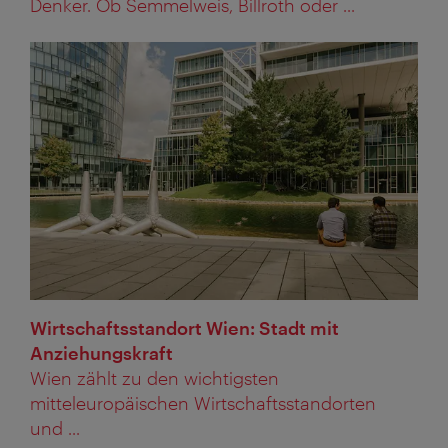
Denker. Ob Semmelweis, Billroth oder ...
Wirtschaftsstandort Wien: Stadt mit
Anziehungskraft
Wien zählt zu den wichtigsten
mitteleuropäischen Wirtschaftsstandorten
und ...