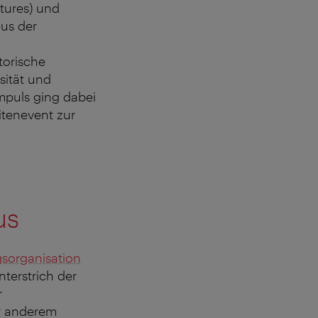
ntures) und
aus der
torische
sität und
mpuls ging dabei
itenevent zur
us
gsorganisation
terstrich der
r
r anderem