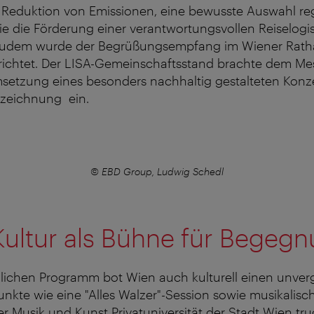
eduktion von Emissionen, eine bewusste Auswahl reg
wie die Förderung einer verantwortungsvollen Reiselogis
Zudem wurde der Begrüßungsempfang im Wiener Ratha
ichtet. Der LISA-Gemeinschaftsstand brachte dem M
setzung eines besonders nachhaltig gestalteten Konze
zeichnung ein.
© EBD Group, Ludwig Schedl
Kultur als Bühne für Begeg
ichen Programm bot Wien auch kulturell einen unver
te wie eine "Alles Walzer"-Session sowie musikalisch
er Musik und Kunst Privatuniversität der Stadt Wien tr