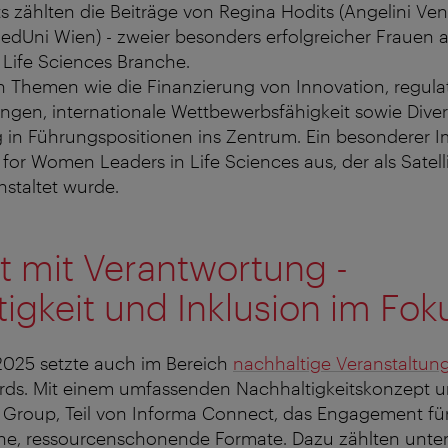
s zählten die Beiträge von Regina Hodits (Angelini Ve
MedUni Wien) - zweier besonders erfolgreicher Frauen 
 Life Sciences Branche.
en Themen wie die Finanzierung von Innovation, regula
en, internationale Wettbewerbsfähigkeit sowie Diver
 in Führungspositionen ins Zentrum. Ein besonderer I
or Women Leaders in Life Sciences aus, der als Satell
staltet wurde.
t mit Verantwortung -
igkeit und Inklusion im Fok
2025 setzte auch im Bereich
nachhaltige Veranstaltun
ds. Mit einem umfassenden Nachhaltigkeitskonzept un
D Group, Teil von Informa Connect, das Engagement fü
he, ressourcenschonende Formate. Dazu zählten unte