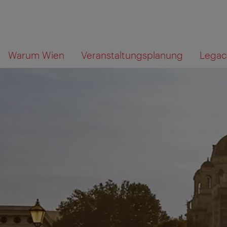
Zur
Zum
Wonach
Warum Wien
Veranstaltungsplanung
Legac
Navigation
Inhalt
suchen
Sie?