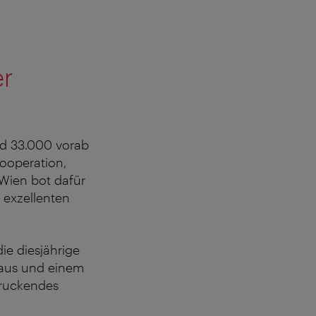
er
und 33.000 vorab
Kooperation,
Wien bot dafür
, exzellenten
ie diesjährige
aus und einem
druckendes