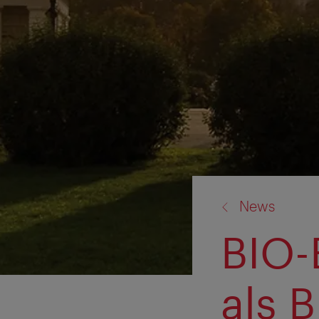
Zurück
News
zu:
BIO-
als 