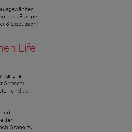
n ausgewählten
our, das Europe-
r & Discussion".
hen Life
m für Life
st Sponsor
sten und der
 und
rekten
tech-Szene zu