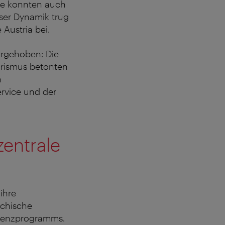
me konnten auch
eser Dynamik trug
Austria bei.
orgehoben: Die
urismus betonten
n
ervice und der
zentrale
ihre
ichische
erenzprogramms.