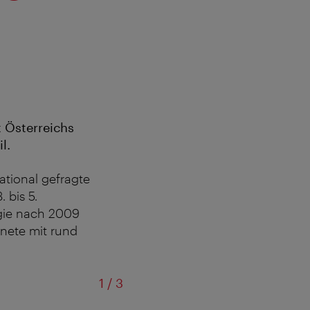
t Österreichs
l.
ational gefragte
 bis 5.
gie nach 2009
hnete mit rund
von
1
/
3