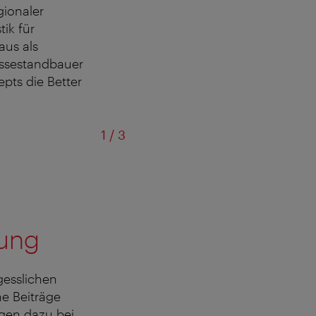
ionaler
tik für
us als
essestandbauer
pts die Better
von
1
/
3
nung
gesslichen
e Beiträge
ugen dazu bei,