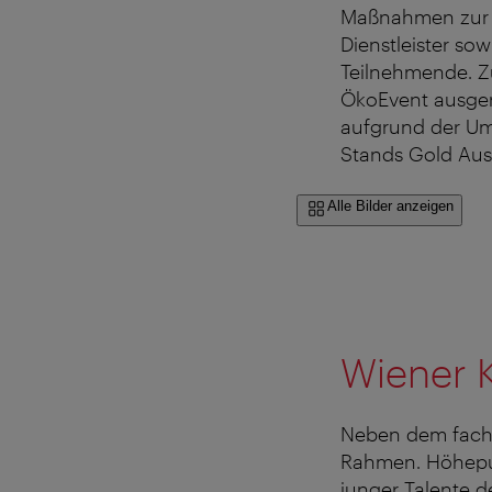
Maßnahmen zur R
Dienstleister so
Teilnehmende. 
ÖkoEvent ausger
aufgrund der Um
Stands Gold Aus
Alle Bilder anzeigen
Wiener 
Neben dem fachl
Rahmen. Höhepunk
junger Talente d