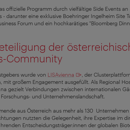
s offizielle Programm durch vielfältige Side Events a
 - darunter eine exklusive Boehringer Ingelheim Site T
usiness Forum und ein hochkarätiges "Bloomberg Dinne
eteiligung der österreichisc
s-Community
astgebers wurde von
LISAvienna
, der Clusterplattfor
n, mit großem Engagement ausgefüllt. Als Regional Ho
nna gezielt Verbindungen zwischen internationalen Gä
n Forschungs- und Unternehmenslandschaft.
hmende aus Österreich aus mehr als 130 Unternehmen
htungen nutzten die Gelegenheit, ihre Expertise im di
ührenden Entscheidungsträger:innen der globalen Bio