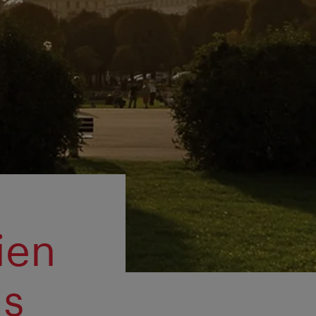
ien
as