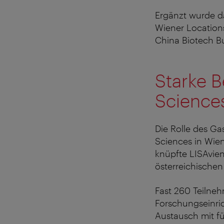
Ergänzt wurde da
Wiener Locations
China Biotech B
Starke B
Science
Die Rolle des G
Sciences in Wie
knüpfte LISAvie
österreichische
Fast 260 Teilne
Forschungseinric
Austausch mit f