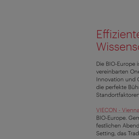
Effizient
Wissensc
Die BIO-Europe i
vereinbarten One
Innovation und 
die perfekte Bühn
Standortfaktore
VIECON - Vienn
BIO-Europe. Gem
festlichen Aben
Setting, das Tra