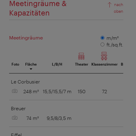
Meetingräume &
nach
Kapazitäten
oben
Meetingräume
Maßeinheit
m/m²
ft./sq.ft.
Foto
Fläche
L/B/H
Theater
Klassenzimmer
Blocktaf
eetingraum
Le Corbusier
Bild anzeigen
248 m²
15,5/15,5/7 m
150
72
Breuer
Bild anzeigen
74 m²
9,5/8/3,5 m
20
Eiffel