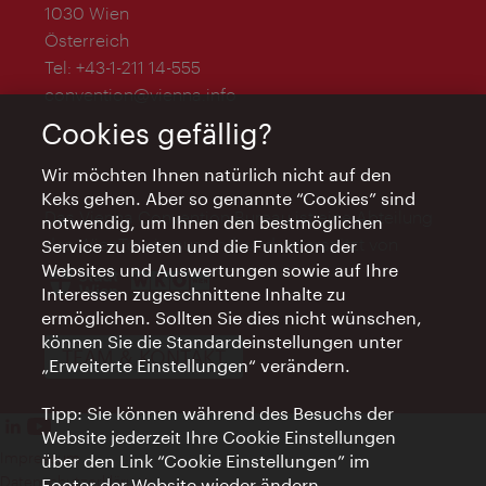
1030 Wien
Österreich
Tel:
+43-1-211 14-555
convention@vienna.info
Cookies gefällig?
Wir möchten Ihnen natürlich nicht auf den
Keks gehen. Aber so genannte “Cookies” sind
Das Vienna Convention Bureau ist eine Abteilung
notwendig, um Ihnen den bestmöglichen
des WienTourismus und wird unterstützt von
Service zu bieten und die Funktion der
Websites und Auswertungen sowie auf Ihre
Interessen zugeschnittene Inhalte zu
ermöglichen. Sollten Sie dies nicht wünschen,
können Sie die Standardeinstellungen unter
TEAM & KONTAKT
„Erweiterte Einstellungen“ verändern.
Tipp: Sie können während des Besuchs der
Website jederzeit Ihre Cookie Einstellungen
Impressum
über den Link “Cookie Einstellungen” im
Datenschutzerklärung
Footer der Website wieder ändern.