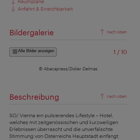
Raumpläne
Anfahrt & Erreichbarkeit
Bildergalerie
nach oben
von
Alle Bilder anzeigen
1
/
10
© Abacapress/Didier Delmas
Beschreibung
nach oben
SO/ Vienna ein pulsierendes Lifestyle – Hotel,
welches mit zeitgenössischen und kurzweiligen
Erlebnissen überrascht und die unverfälschte
Stimmung von Österreichs Hauptstadt einfängt.