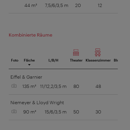
44 m²
7,5/6/3,5 m
20
12
14
Kombinierte Räume
Foto
Fläche
L/B/H
Theater
Klassenzimmer
Blocktafe
eetingraum
Eiffel & Garnier
Bild anzeigen
135 m²
11/12,2/3,5 m
80
48
Niemeyer & Lloyd Wright
Bild anzeigen
90 m²
15/6/3,5 m
50
30
30