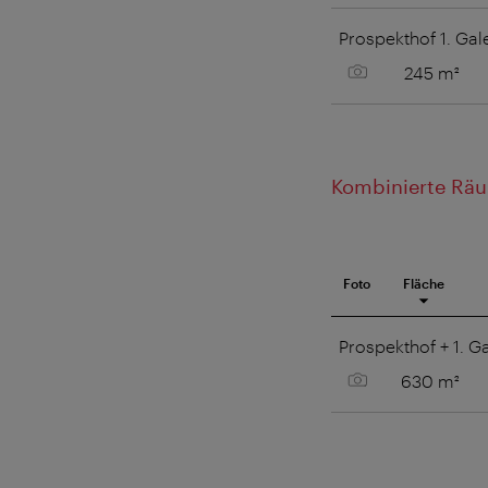
Prospekthof 1. Gal
Bild anzeigen
245 m²
Kombinierte Rä
Foto
Fläche
Meetingraum
Prospekthof + 1. Ga
Bild anzeigen
630 m²