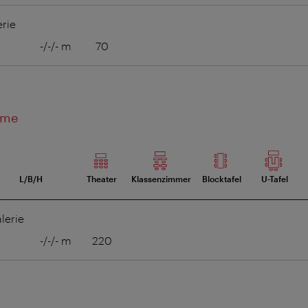
erie
-/-/- m
70
ume
L/B/H
Theater
Klassenzimmer
Blocktafel
U-Tafel
lerie
-/-/- m
220