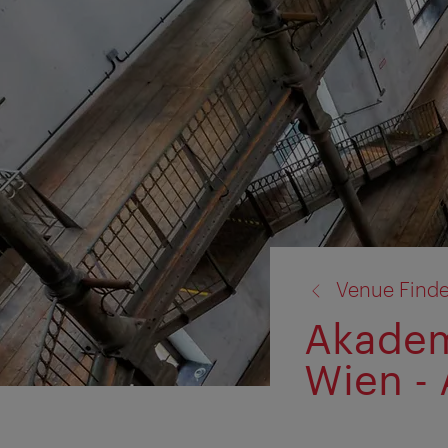
Zurück
Venue Finde
zu:
Akadem
Wien - 