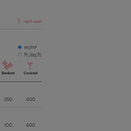
nach oben
Maßeinheit
m/m²
ft./sq.ft.
Bankett
Cocktail
350
400
100
400