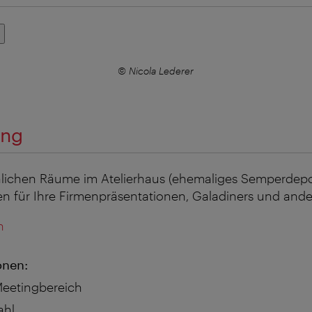
© Nicola Lederer
ung
ichen Räume im Atelierhaus (ehemaliges Semperdepot
n für Ihre Firmenpräsentationen, Galadiners und ande
n
onen:
Meetingbereich
ahl