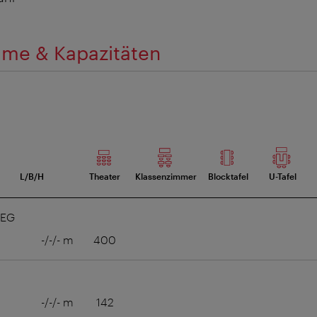
me & Kapazitäten
L/B/H
Theater
Klassenzimmer
Blocktafel
U-Tafel
 EG
-/-/- m
400
-/-/- m
142