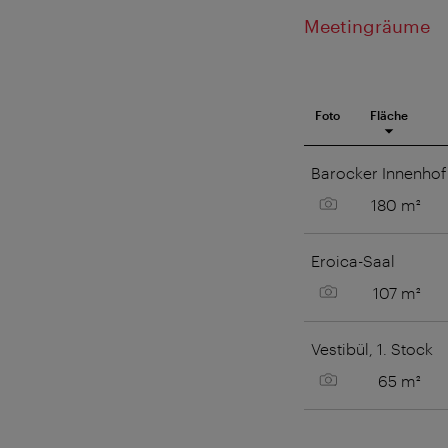
Meetingräume
Foto
Fläche
Meetingraum
Barocker Innenhof
Bild anzeigen
180 m²
Eroica-Saal
Bild anzeigen
107 m²
Vestibül, 1. Stock
Bild anzeigen
65 m²