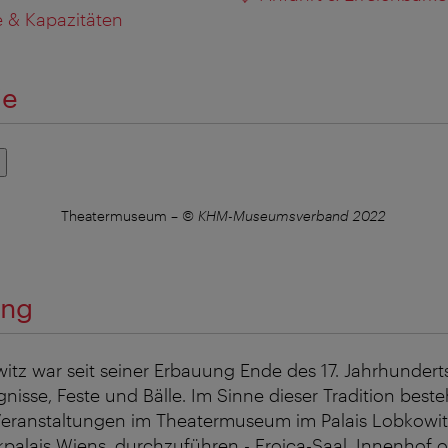
 & Kapazitäten
ie
Theatermuseum
–
© KHM-Museumsverband 2022
ung
itz war seit seiner Erbauung Ende des 17. Jahrhunderts
gnisse, Feste und Bälle. Im Sinne dieser Tradition best
 Veranstaltungen im Theatermuseum im Palais Lobkowit
alais Wiens, durchzuführen - Eroica-Saal, Innenhof od