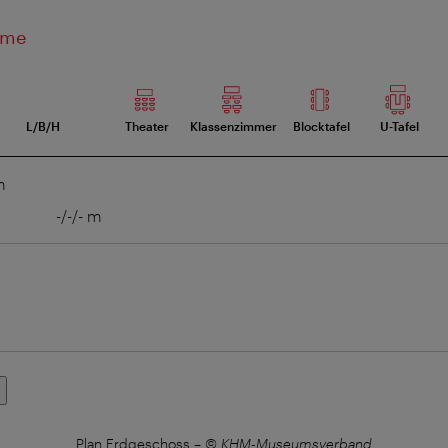
ume
L/B/H
Theater
Klassenzimmer
Blocktafel
U-Tafel
m
-/-/- m
e
Plan Erdgeschoss
–
© KHM-Museumsverband