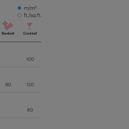
Maßeinheit
m/m²
ft./sq.ft.
Bankett
Cocktail
100
90
120
60