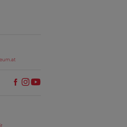
seum.at
it