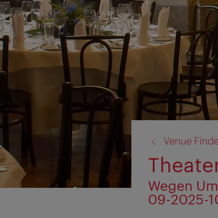
Zurück
Venue Finde
zu:
Theate
Wegen Umb
09-2025-1