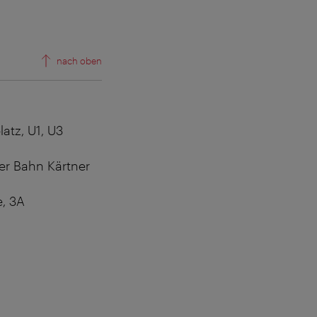
nach oben
latz, U1, U3
ner Bahn Kärtner
, 3A