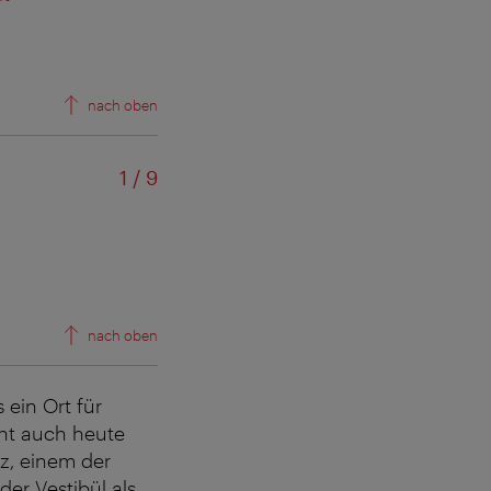
nach oben
von
1
/
9
Eingangsfoy
nach oben
 ein Ort für
eht auch heute
z, einem der
er Vestibül als