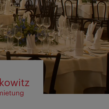
kowitz
mietung