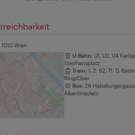
rreichbarkeit
,
1010
Wien
U-Bahn:
U1, U2, U4 Karlsp
Stephansplatz
Tram:
1, 2, 62, 71, D, Bad
Ring/Oper
Bus:
2A Habsburgergasse
Albertinaplatz