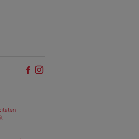
itäten
it