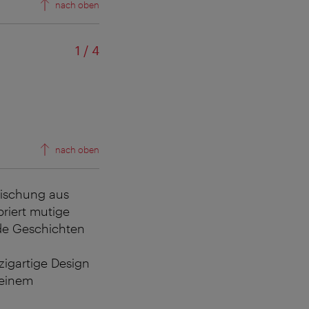
nach oben
von
1
/
4
nach oben
 Mischung aus
riert mutige
de Geschichten
nzigartige Design
 einem