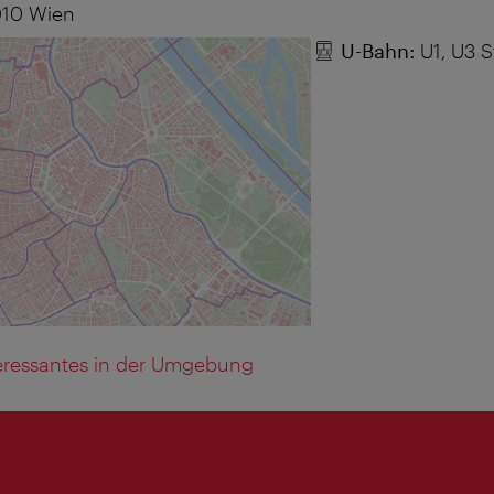
010
Wien
U-Bahn:
U1, U3 S
eressantes in der Umgebung