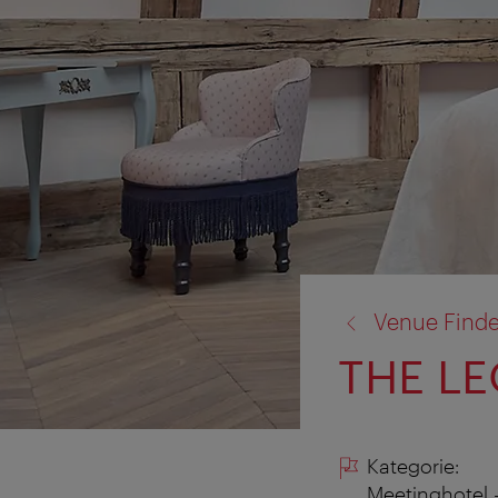
Zurück
Venue Finde
zu:
THE L
Kategorie:
Meetinghotel - 