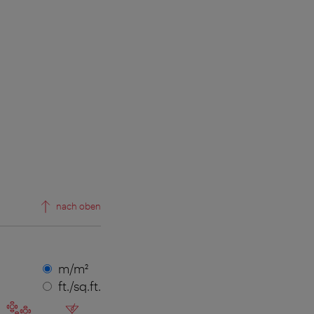
nach oben
Maßeinheit
m/m²
ft./sq.ft.