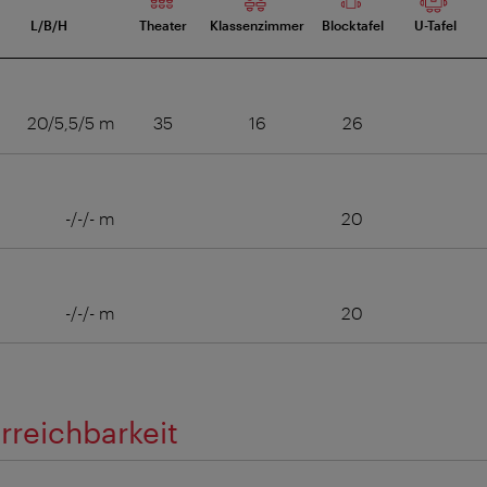
L/B/H
Theater
Klassenzimmer
Blocktafel
U-Tafel
20/5,5/5 m
35
16
26
-/-/- m
20
-/-/- m
20
rreichbarkeit