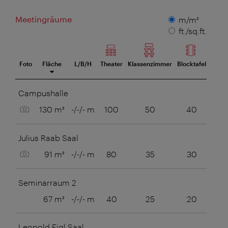
Meetingräume
Maßeinheit
m/m²
ft./sq.ft.
Foto
Fläche
L/B/H
Theater
Klassenzimmer
Blocktafel
U-Taf
eetingraum
Campushalle
Bild anzeigen
130 m²
-/-/- m
100
50
40
40
Julius Raab Saal
Bild anzeigen
91 m²
-/-/- m
80
35
30
30
Seminarraum 2
67 m²
-/-/- m
40
25
20
20
Leopold Figl Saal