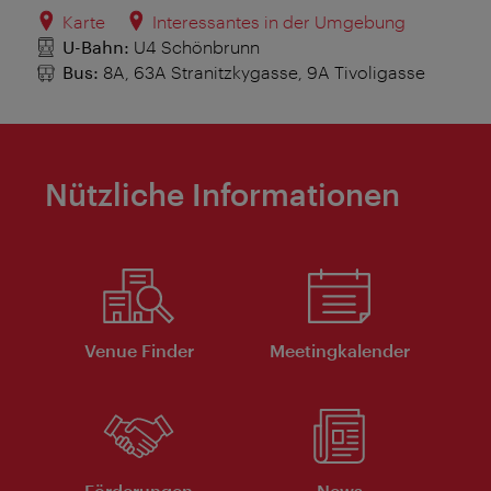
Karte
Interessantes in der Umgebung
U-Bahn:
U4 Schönbrunn
Bus:
8A, 63A Stranitzkygasse, 9A Tivoligasse
Nützliche Informationen
Venue Finder
Meeting­kalender
Förderungen
News