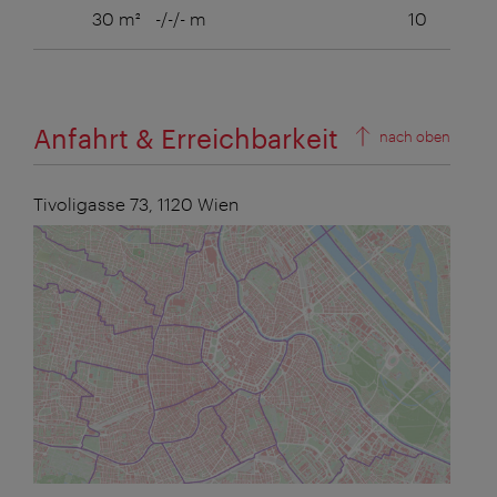
30 m²
-/-/- m
10
10
Anfahrt & Erreichbarkeit
nach oben
Tivoligasse 73,
1120
Wien