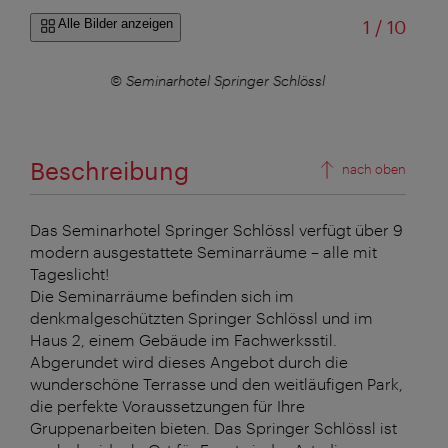
von
Alle Bilder anzeigen
1
/
10
© Seminarhotel Springer Schlössl
©
Beschreibung
nach oben
Das Seminarhotel Springer Schlössl verfügt über 9
modern ausgestattete Seminarräume – alle mit
Tageslicht!
Die Seminarräume befinden sich im
denkmalgeschützten Springer Schlössl und im
Haus 2, einem Gebäude im Fachwerksstil.
Abgerundet wird dieses Angebot durch die
wunderschöne Terrasse und den weitläufigen Park,
die perfekte Voraussetzungen für Ihre
Gruppenarbeiten bieten. Das Springer Schlössl ist