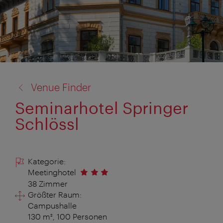
Zurück
Venue Finder
zu:
Seminarhotel Springer
Schlössl
Kategorie:
Meetinghotel
38 Zimmer
Größter Raum:
Campushalle
130 m², 100 Personen