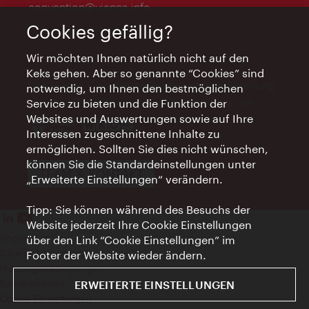
convention@vienna.info
Cookies gefällig?
Wir möchten Ihnen natürlich nicht auf den
Keks gehen. Aber so genannte “Cookies” sind
Das Vienna Convention Bureau ist eine Abteilung
notwendig, um Ihnen den bestmöglichen
des WienTourismus und wird unterstützt von
Service zu bieten und die Funktion der
Websites und Auswertungen sowie auf Ihre
Interessen zugeschnittene Inhalte zu
ermöglichen. Sollten Sie dies nicht wünschen,
können Sie die Standardeinstellungen unter
TEAM & KONTAKT
„Erweiterte Einstellungen“ verändern.
Tipp: Sie können während des Besuchs der
Website jederzeit Ihre Cookie Einstellungen
Impressum
über den Link “Cookie Einstellungen” im
Datenschutzerklärung
Footer der Website wieder ändern.
Nutzungsbedingungen
Barrierefreiheit
ERWEITERTE EINSTELLUNGEN
Cookie Einstellungen