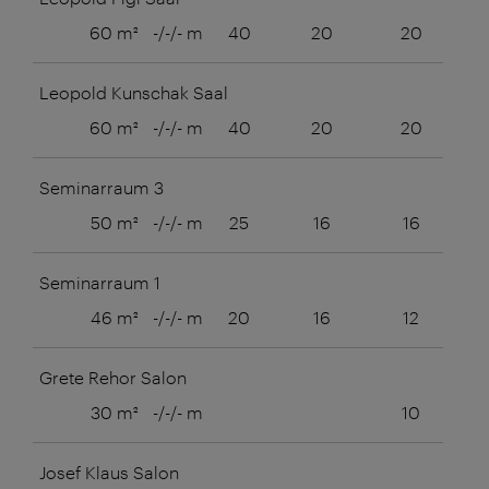
60 m²
-/-/- m
40
20
20
20
Leopold Kunschak Saal
60 m²
-/-/- m
40
20
20
20
Seminarraum 3
50 m²
-/-/- m
25
16
16
16
Seminarraum 1
46 m²
-/-/- m
20
16
12
12
Grete Rehor Salon
30 m²
-/-/- m
10
10
Josef Klaus Salon