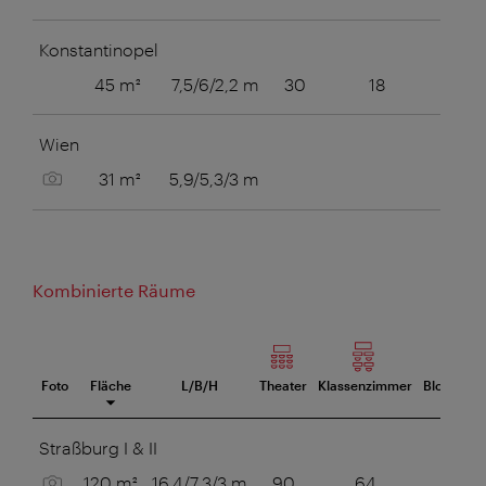
Konstantinopel
45 m²
7,5/6/2,2 m
30
18
12
Wien
Bild anzeigen
31 m²
5,9/5,3/3 m
10
Kombinierte Räume
Foto
Fläche
L/B/H
Theater
Klassenzimmer
Blocktafel
eetingraum
Straßburg I & II
Bild anzeigen
120 m²
16,4/7,3/3 m
90
64
48