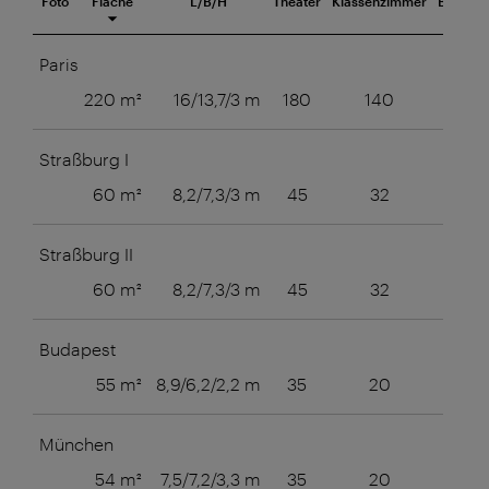
Foto
Fläche
L/B/H
Theater
Klassenzimmer
Blocktaf
eetingraum
Paris
220 m²
16/13,7/3 m
180
140
45
Straßburg I
60 m²
8,2/7,3/3 m
45
32
24
Straßburg II
60 m²
8,2/7,3/3 m
45
32
24
Budapest
55 m²
8,9/6,2/2,2 m
35
20
16
München
54 m²
7,5/7,2/3,3 m
35
20
16