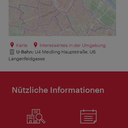
Karte
Interessantes in der Umgebung
U-Bahn:
U4 Meidling Hauptstraße, U6
Längenfeldgasse
Nützliche Informationen