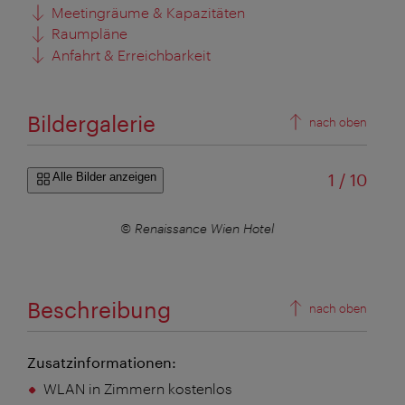
Meetingräume & Kapazitäten
Raumpläne
Anfahrt & Erreichbarkeit
Bildergalerie
nach oben
von
Alle Bilder anzeigen
1
/
10
© Renaissance Wien Hotel
Beschreibung
nach oben
Zusatzinformationen:
WLAN in Zimmern kostenlos