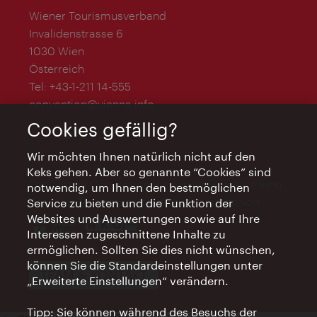
Wiener Tourismusverband
Invalidenstrasse 6
1030 Wien
Österreich
Tel:
+43-1-211 14-555
convention@vienna.info
Cookies gefällig?
Wir möchten Ihnen natürlich nicht auf den
Keks gehen. Aber so genannte “Cookies” sind
Das Vienna Convention Bureau ist eine Abteilung
notwendig, um Ihnen den bestmöglichen
des WienTourismus und wird unterstützt von
Service zu bieten und die Funktion der
Websites und Auswertungen sowie auf Ihre
Interessen zugeschnittene Inhalte zu
ermöglichen. Sollten Sie dies nicht wünschen,
können Sie die Standardeinstellungen unter
TEAM & KONTAKT
„Erweiterte Einstellungen“ verändern.
Tipp: Sie können während des Besuchs der