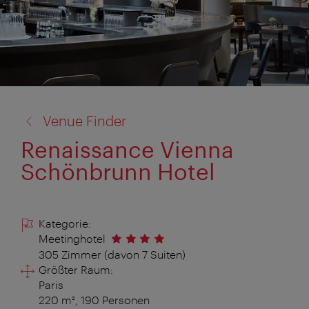
Zurück
Venue Finder
zu:
Renaissance Vienna
Schönbrunn Hotel
Kategorie:
Meetinghotel
305 Zimmer (davon 7 Suiten)
Größter Raum:
Paris
220 m², 190 Personen