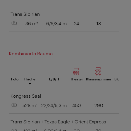
Trans Sibirian
Bild anzeigen
36 m²
6/6/3,4 m
24
18
6
Kombinierte Räume
Foto
Fläche
L/B/H
Theater
Klassenzimmer
Blocktafel
eetingraum
Kongress Saal
Bild anzeigen
528 m²
22/24/6,3 m
450
290
Trans Sibirian + Texas Eagle + Orient Express
Bild anzeigen
132 m²
6/22/3,4 m
90
70