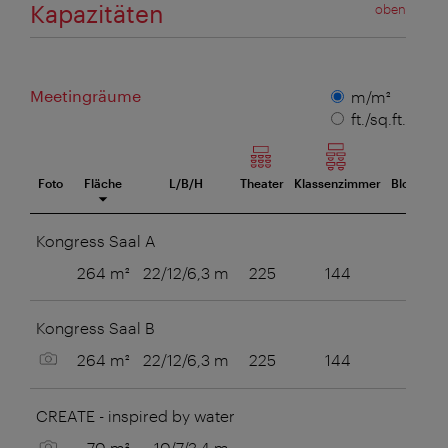
Kapazitäten
oben
Meetingräume
Maßeinheit
m/m²
ft./sq.ft.
Foto
Fläche
L/B/H
Theater
Klassenzimmer
Blocktafel
eetingraum
Kongress Saal A
264 m²
22/12/6,3 m
225
144
Kongress Saal B
Bild anzeigen
264 m²
22/12/6,3 m
225
144
CREATE - inspired by water
Bild anzeigen
70 m²
10/7/3,4 m