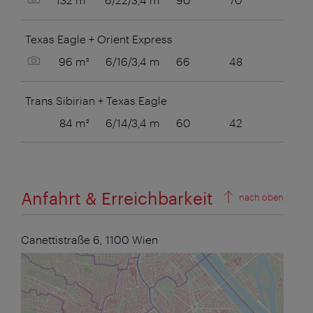
Texas Eagle + Orient Express
Bild anzeigen
96 m²
6/16/3,4 m
66
48
Trans Sibirian + Texas Eagle
84 m²
6/14/3,4 m
60
42
Anfahrt & Erreichbarkeit
nach oben
Canettistraße 6,
1100
Wien