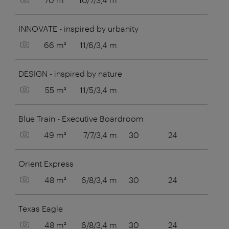
INNOVATE - inspired by urbanity
Bild anzeigen
66 m²
11/6/3,4 m
DESIGN - inspired by nature
Bild anzeigen
55 m²
11/5/3,4 m
Blue Train - Executive Boardroom
Bild anzeigen
49 m²
7/7/3,4 m
30
24
14
Orient Express
Bild anzeigen
48 m²
6/8/3,4 m
30
24
10
Texas Eagle
Bild anzeigen
48 m²
6/8/3,4 m
30
24