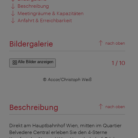
Beschreibung
Meetingräume & Kapazitäten
Anfahrt & Erreichbarkeit
Bildergalerie
nach oben
von
Alle Bilder anzeigen
1
/
10
© Accor/Christoph Weiß
Beschreibung
nach oben
Direkt am Hauptbahnhof Wien, mitten im Quartier
Belvedere Central erleben Sie den 4-Sterne