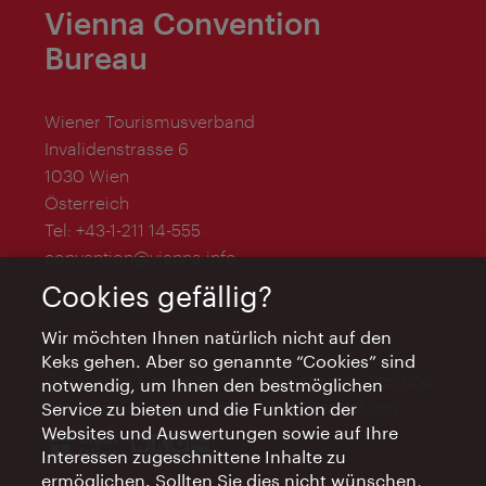
Vienna Convention
Bureau
Wiener Tourismusverband
Invalidenstrasse 6
1030 Wien
Österreich
Tel:
+43-1-211 14-555
convention@vienna.info
Cookies gefällig?
Wir möchten Ihnen natürlich nicht auf den
Keks gehen. Aber so genannte “Cookies” sind
Das Vienna Convention Bureau ist eine Abteilung
notwendig, um Ihnen den bestmöglichen
des WienTourismus und wird unterstützt von
Service zu bieten und die Funktion der
Websites und Auswertungen sowie auf Ihre
Interessen zugeschnittene Inhalte zu
ermöglichen. Sollten Sie dies nicht wünschen,