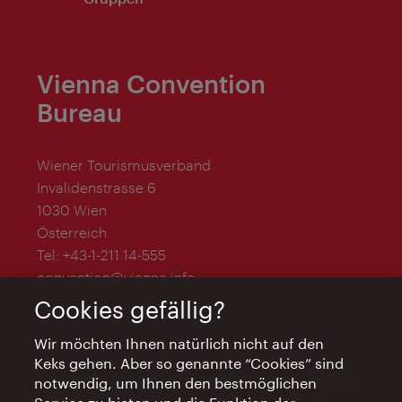
Vienna Convention
Bureau
Wiener Tourismusverband
Invalidenstrasse 6
1030 Wien
Österreich
Tel:
+43-1-211 14-555
convention@vienna.info
Cookies gefällig?
Wir möchten Ihnen natürlich nicht auf den
Keks gehen. Aber so genannte “Cookies” sind
Das Vienna Convention Bureau ist eine Abteilung
notwendig, um Ihnen den bestmöglichen
des WienTourismus und wird unterstützt von