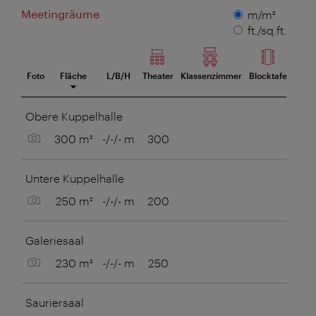
Meetingräume
Maßeinheit
m/m²
ft./sq.ft.
Foto
Fläche
L/B/H
Theater
Klassenzimmer
Blocktafel
U-Taf
eetingraum
Obere Kuppelhalle
Bild anzeigen
300 m²
-/-/- m
300
Untere Kuppelhalle
Bild anzeigen
250 m²
-/-/- m
200
Galeriesaal
Bild anzeigen
230 m²
-/-/- m
250
Sauriersaal