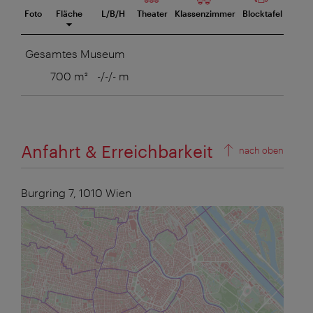
Foto
Fläche
L/B/H
Theater
Klassenzimmer
Blocktafel
U-Tafe
eetingraum
Gesamtes Museum
700 m²
-/-/- m
Anfahrt & Erreichbarkeit
nach oben
Burgring 7,
1010
Wien