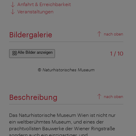
Anfahrt & Erreichbarkeit
Veranstaltungen
Bildergalerie
nach oben
von
Alle Bilder anzeigen
1
/
10
© Naturhistorisches Museum
Beschreibung
nach oben
Das Naturhistorische Museum Wien ist nicht nur
ein weltberühmtes Museum, und eines der
prachtvollsten Bauwerke der Wiener Ringstraße
sondern auch ein einzigartiger, und