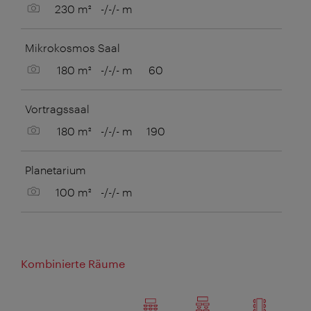
Bild anzeigen
230 m²
-/-/- m
Mikrokosmos Saal
Bild anzeigen
180 m²
-/-/- m
60
Vortragssaal
Bild anzeigen
180 m²
-/-/- m
190
Planetarium
Bild anzeigen
100 m²
-/-/- m
Kombinierte Räume