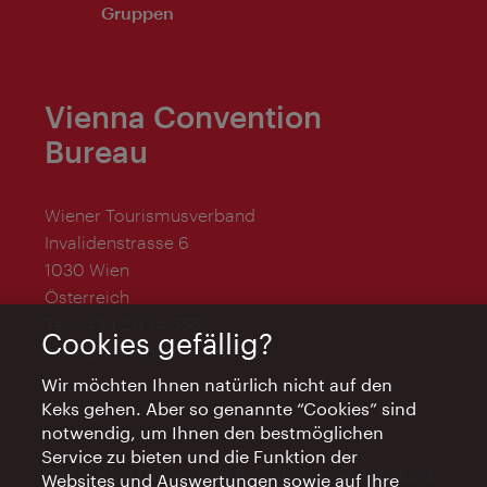
Gruppen
Vienna Convention
Bureau
Wiener Tourismusverband
Invalidenstrasse 6
1030 Wien
Österreich
Tel:
+43-1-211 14-555
Cookies gefällig?
convention@vienna.info
Wir möchten Ihnen natürlich nicht auf den
Keks gehen. Aber so genannte “Cookies” sind
notwendig, um Ihnen den bestmöglichen
Service zu bieten und die Funktion der
Das Vienna Convention Bureau ist eine Abteilung
Websites und Auswertungen sowie auf Ihre