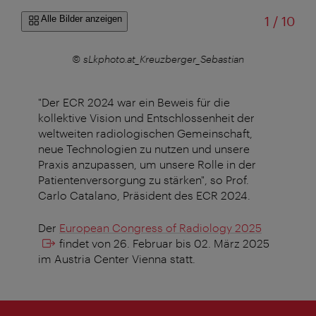
von
Alle Bilder anzeigen
1
/
10
an
© sLkphoto.at_Kreuzberger_Sebastian
©
"Der ECR 2024 war ein Beweis für die
kollektive Vision und Entschlossenheit der
weltweiten radiologischen Gemeinschaft,
neue Technologien zu nutzen und unsere
Praxis anzupassen, um unsere Rolle in der
Patientenversorgung zu stärken", so Prof.
Carlo Catalano, Präsident des ECR 2024.
Der
European Congress of Radiology 2025
findet von 26. Februar bis 02. März 2025
im Austria Center Vienna statt.