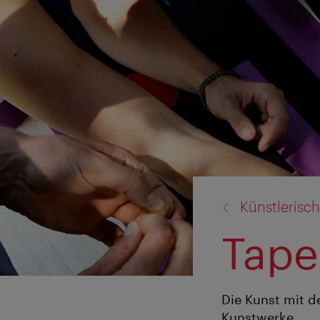
Zurück
Künstlerisch
zu:
Tape
Die Kunst mit d
Kunstwerke.