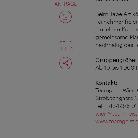
ANFRAGE
Beim Tape Art kö
Teilnehmer frei
einzelnen Kunst
gemeinsame Plan
SEITE
nachhaltig das 
TEILEN
Seite
Gruppengröße:
teilen
Ab 10 bis 1.000
Kontakt:
Teamgeist Wie
Strobachgasse 1
Tel.: +43-1-375 0
wien@teamgeist
www.teamgeist.