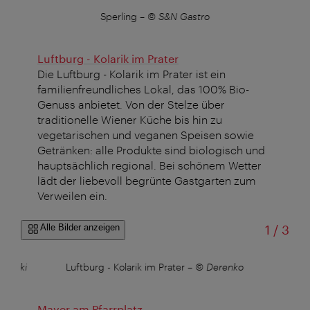
Sperling
–
© S&N Gastro
Luftburg - Kolarik im Prater
Die Luftburg - Kolarik im Prater ist ein
familienfreundliches Lokal, das 100% Bio-
Genuss anbietet. Von der Stelze über
traditionelle Wiener Küche bis hin zu
vegetarischen und veganen Speisen sowie
Getränken: alle Produkte sind biologisch und
hauptsächlich regional. Bei schönem Wetter
lädt der liebevoll begrünte Gastgarten zum
Verweilen ein.
von
Alle Bilder anzeigen
1
/
3
piarski
Luftburg - Kolarik im Prater
–
© Derenko
Lu
Mayer am Pfarrplatz