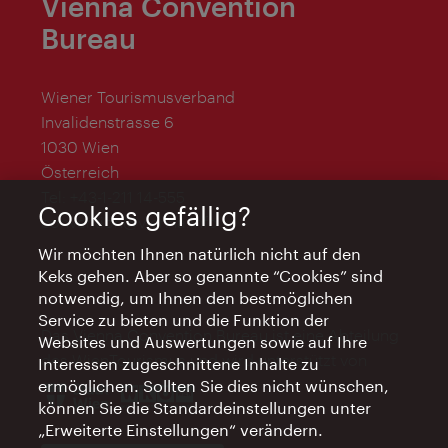
Vienna Convention
Bureau
Wiener Tourismusverband
Invalidenstrasse 6
1030 Wien
Österreich
Tel:
+43-1-211 14-555
Cookies gefällig?
convention@vienna.info
Wir möchten Ihnen natürlich nicht auf den
Keks gehen. Aber so genannte “Cookies” sind
notwendig, um Ihnen den bestmöglichen
Service zu bieten und die Funktion der
Das Vienna Convention Bureau ist eine Abteilung
Websites und Auswertungen sowie auf Ihre
des WienTourismus und wird unterstützt von
Interessen zugeschnittene Inhalte zu
ermöglichen. Sollten Sie dies nicht wünschen,
können Sie die Standardeinstellungen unter
„Erweiterte Einstellungen“ verändern.