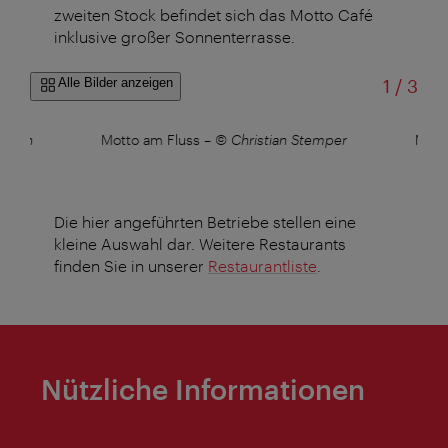
zweiten Stock befindet sich das Motto Café
inklusive großer Sonnenterrasse.
von
Alle Bilder anzeigen
1
/
3
stian
Motto am Fluss
–
© Christian Stemper
Mott
Die hier angeführten Betriebe stellen eine
kleine Auswahl dar. Weitere Restaurants
finden Sie in unserer
Restaurantliste
.
Nützliche Informationen