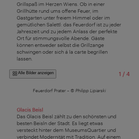
Grillspaß im Herzen Wiens. Ob in einer
Grillhütte rund ums offene Feuer, im
Gastgarten unter freiem Himmel oder im
gemütlichen Salettl: das Feuerdorf ist zu jeder
Jahreszeit und zu jedem Anlass der perfekte
Ort für stimmungsvolle Abende. Gäste
können entweder selbst die Grillzange
schwingen oder sich á la carte begrillen
lassen.
von
Alle Bilder anzeigen
1
/
4
i
Feuerdorf Prater
–
© Philipp Lipiarski
Glacis Beisl
Das Glacis Beisl zählt zu den schönsten und
besten Beisln der Stadt. Es liegt etwas
versteckt hinter dem MuseumsQuartier und
verbindet Modernität mit Tradition. Auf einem